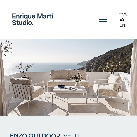
中文
ES
EN
ENZO OUTDOOR
_VELIT